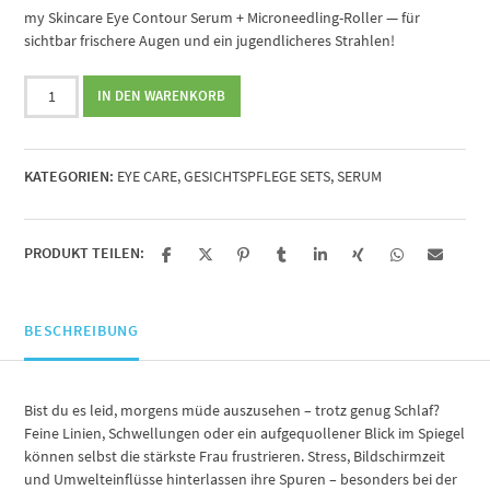
my Skincare Eye Contour Serum + Microneedling-Roller — für
sichtbar frischere Augen und ein jugendlicheres Strahlen!
my
IN DEN WARENKORB
Skincare
Augenpflege-
Set
KATEGORIEN:
EYE CARE
,
GESICHTSPFLEGE SETS
,
SERUM
Menge
PRODUKT TEILEN:
BESCHREIBUNG
Bist du es leid, morgens müde auszusehen – trotz genug Schlaf?
Feine Linien, Schwellungen oder ein aufgequollener Blick im Spiegel
können selbst die stärkste Frau frustrieren. Stress, Bildschirmzeit
und Umwelteinflüsse hinterlassen ihre Spuren – besonders bei der