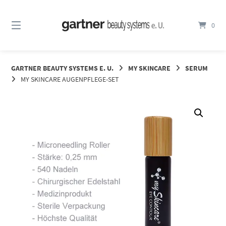
Springe
zum
0
Inhalt
GARTNER BEAUTY SYSTEMS E. U.
MY SKINCARE
SERUM
MY SKINCARE AUGENPFLEGE-SET