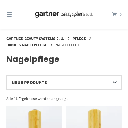
Springe
zum
0
Inhalt
GARTNER BEAUTY SYSTEMS E. U.
PFLEGE
HAND- & NAGELPFLEGE
NAGELPFLEGE
Nagelpflege
Nach
Alle 16 Ergebnisse werden angezeigt
Aktualität
sortiert