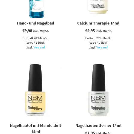
Hand- und Nagelbad
Calcium Therapie 14ml
€
9,90
€
9,95
inkl. MwSt.
inkl. MwSt.
Enthält 20% MwSt.
Enthält 20% MwSt.
(
€
9,90
/ 1 Stück)
(
€
9,95
/ 1 Stück)
zzgl.
Versand
zzgl.
Versand
Nagelhautöl mit Mandelduft
Nagelhautentferner 14ml
14ml
€
7,95
inkl. MwSt.