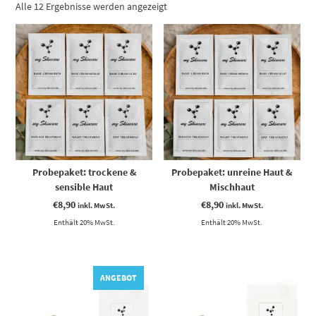
Nach
Alle 12 Ergebnisse werden angezeigt
Aktualität
sortiert
Probepaket: trockene &
Probepaket: unreine Haut &
sensible Haut
Mischhaut
€
8,90
€
8,90
inkl. MwSt.
inkl. MwSt.
Enthält 20% MwSt.
Enthält 20% MwSt.
ANGEBOT