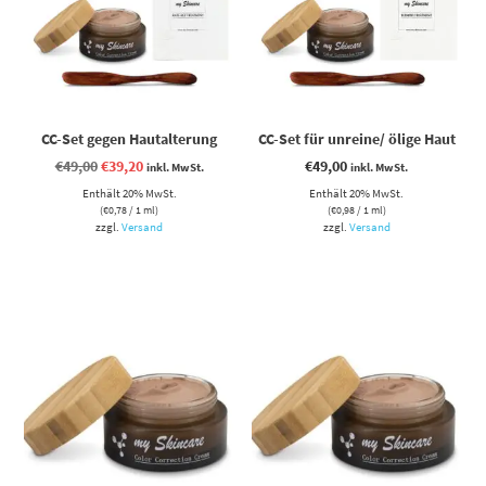
CC-Set gegen Hautalterung
CC-Set für unreine/ ölige Haut
Ursprünglicher
Aktueller
€
49,00
€
39,20
€
49,00
inkl. MwSt.
inkl. MwSt.
Preis
Preis
Enthält 20% MwSt.
war:
ist:
Enthält 20% MwSt.
€49,00
€39,20.
(
€
0,78
/ 1 ml)
(
€
0,98
/ 1 ml)
zzgl.
Versand
zzgl.
Versand