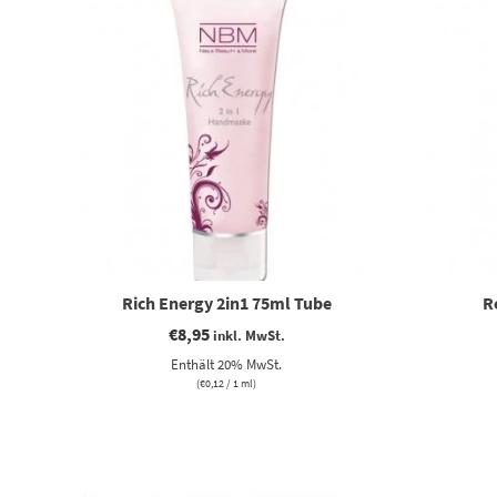
Rich Energy 2in1 75ml Tube
R
€
8,95
inkl. MwSt.
Enthält 20% MwSt.
(
€
0,12
/ 1 ml)