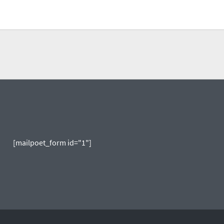
[mailpoet_form id="1"]