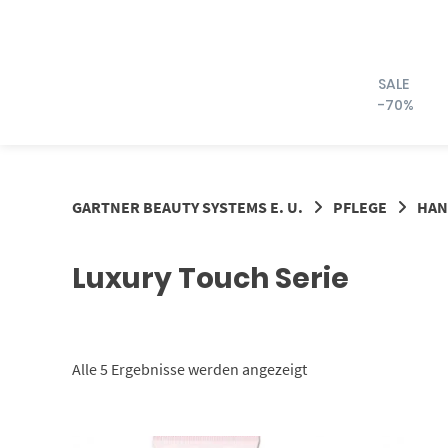
Springe
zum
Inhalt
SALE
-70%
GARTNER BEAUTY SYSTEMS E. U.
PFLEGE
HAN
Luxury Touch Serie
Nach
Alle 5 Ergebnisse werden angezeigt
Aktualität
sortiert