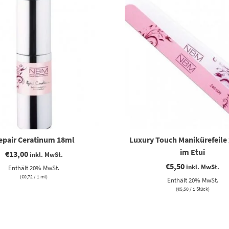
epair Ceratinum 18ml
Luxury Touch Manikürefeile
im Etui
€
13,00
inkl. MwSt.
€
5,50
inkl. MwSt.
Enthält 20% MwSt.
(
€
0,72
/ 1 ml)
Enthält 20% MwSt.
(
€
5,50
/ 1 Stück)