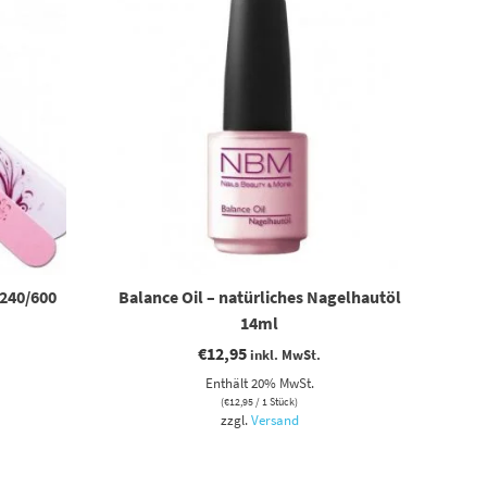
 240/600
Balance Oil – natürliches Nagelhautöl
14ml
€
12,95
inkl. MwSt.
Enthält 20% MwSt.
(
€
12,95
/ 1 Stück)
zzgl.
Versand