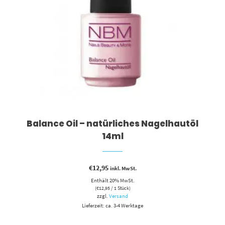
Balance Oil – natürliches Nagelhautöl
14ml
€
12,95
inkl. MwSt.
Enthält 20% MwSt.
(
€
12,95
/ 1 Stück)
zzgl.
Versand
Lieferzeit: ca. 3-4 Werktage