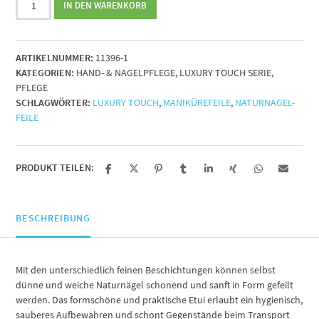
IN DEN WARENKORB
Touch
Manikürefeile
240/600
ARTIKELNUMMER:
11396-1
im
KATEGORIEN:
HAND- & NAGELPFLEGE
,
LUXURY TOUCH SERIE
,
Etui
PFLEGE
Menge
SCHLAGWÖRTER:
LUXURY TOUCH
,
MANIKÜREFEILE
,
NATURNAGEL-
FEILE
PRODUKT TEILEN:
BESCHREIBUNG
Mit den unterschiedlich feinen Beschichtungen können selbst
dünne und weiche Naturnägel schonend und sanft in Form gefeilt
werden. Das formschöne und praktische Etui erlaubt ein hygienisch,
sauberes Aufbewahren und schont Gegenstände beim Transport