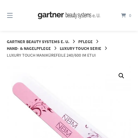
Springe
zum
0
Inhalt
GARTNER BEAUTY SYSTEMS E. U.
PFLEGE
HAND- & NAGELPFLEGE
LUXURY TOUCH SERIE
LUXURY TOUCH MANIKÜREFEILE 240/600 IM ETUI