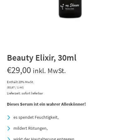
Beauty Elixir, 30ml
€
29,00
inkl. MwSt.
Enthält 20% MwSt.
(
€
0,97
/ 1 ml)
Lieferzeit: sofort lieferbar
Dieses Serum ist ein wahrer Alleskönner!
es spendet Feuchtigkeit,
mildert Rötungen,
wirkt der Hautalterung entgegen,