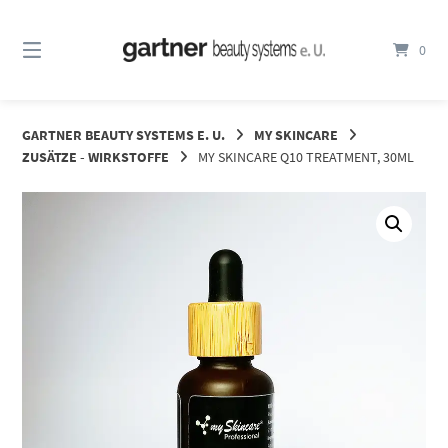
Springe
zum
0
Inhalt
GARTNER BEAUTY SYSTEMS E. U.
MY SKINCARE
ZUSÄTZE - WIRKSTOFFE
MY SKINCARE Q10 TREATMENT, 30ML