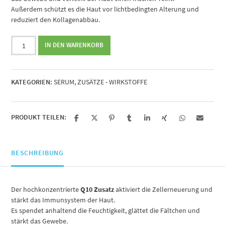
Außerdem schützt es die Haut vor lichtbedingten Alterung und
reduziert den Kollagenabbau.
my
IN DEN WARENKORB
Skincare
Q10
Treatment,
KATEGORIEN:
SERUM
,
ZUSÄTZE - WIRKSTOFFE
30ml
Menge
PRODUKT TEILEN:
BESCHREIBUNG
Der hochkonzentrierte
Q10 Zusatz
aktiviert die Zellerneuerung und
stärkt das Immunsystem der Haut.
Es spendet anhaltend die Feuchtigkeit, glättet die Fältchen und
stärkt das Gewebe.