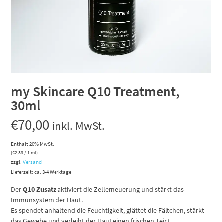
my Skincare Q10 Treatment,
30ml
€
70,00
inkl. MwSt.
Enthält 20% MwSt.
(
€
2,33
/ 1 ml)
zzgl.
Versand
Lieferzeit: ca. 3-4 Werktage
Der
Q10 Zusatz
aktiviert die Zellerneuerung und stärkt das
Immunsystem der Haut.
Es spendet anhaltend die Feuchtigkeit, glättet die Fältchen, stärkt
das Gewebe und verleiht der Haut einen frischen Teint.