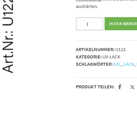
aushärten.
Unique
IN DEN WARE
Gel
Polish
Nr.
ARTIKELNUMMER:
U122
122
KATEGORIE:
UV-LACK
-
SCHLAGWÖRTER:
GEL
,
LACK
,
15ml
Menge
PRODUKT TEILEN: