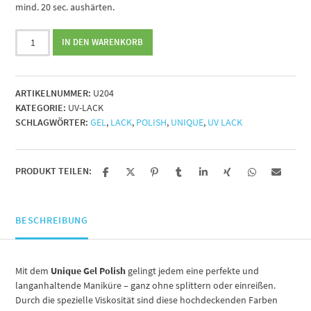
mind. 20 sec. aushärten.
Unique
IN DEN WARENKORB
Gel
Polish
Nr.
ARTIKELNUMMER:
U204
204
KATEGORIE:
UV-LACK
-
SCHLAGWÖRTER:
GEL
,
LACK
,
POLISH
,
UNIQUE
,
UV LACK
15ml
Menge
PRODUKT TEILEN:
BESCHREIBUNG
Mit dem
Unique Gel Polish
gelingt jedem eine perfekte und
langanhaltende Maniküre – ganz ohne splittern oder einreißen.
Durch die spezielle Viskosität sind diese hochdeckenden Farben