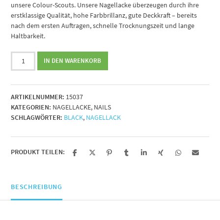
unsere Colour-Scouts. Unsere Nagellacke überzeugen durch ihre
erstklassige Qualität, hohe Farbbrillanz, gute Deckkraft – bereits
nach dem ersten Auftragen, schnelle Trocknungszeit und lange
Haltbarkeit.
Nagellack
IN DEN WARENKORB
Nr.
37
black,
ARTIKELNUMMER:
15037
14ml
KATEGORIEN:
NAGELLACKE
,
NAILS
Menge
SCHLAGWÖRTER:
BLACK
,
NAGELLACK
PRODUKT TEILEN:
BESCHREIBUNG