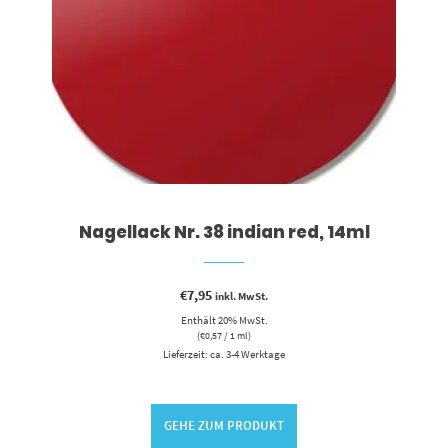
Nagellack Nr. 38 indian red, 14ml
€
7,95
inkl. MwSt.
Enthält 20% MwSt.
(
€
0,57
/ 1 ml)
Lieferzeit: ca. 3-4 Werktage
GEHE ZUM PRODUKT