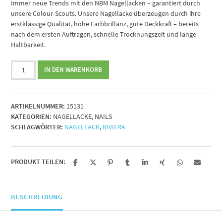
Immer neue Trends mit den NBM Nagellacken – garantiert durch
unsere Colour-Scouts. Unsere Nagellacke überzeugen durch ihre
erstklassige Qualität, hohe Farbbrillanz, gute Deckkraft – bereits
nach dem ersten Auftragen, schnelle Trocknungszeit und lange
Haltbarkeit.
Nagellack
IN DEN WARENKORB
Nr.
131
riviera,
ARTIKELNUMMER:
15131
14ml
KATEGORIEN:
NAGELLACKE
,
NAILS
Menge
SCHLAGWÖRTER:
NAGELLACK
,
RIVIERA
PRODUKT TEILEN:
BESCHREIBUNG