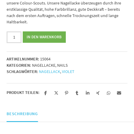
unsere Colour-Scouts. Unsere Nagellacke überzeugen durch ihre
erstklassige Qualität, hohe Farbbrillanz, gute Deckkraft – bereits
nach dem ersten Auftragen, schnelle Trocknungszeit und lange
Haltbarkeit.
Nagellack
IN DEN WARENKORB
Nr.
64
violet,
ARTIKELNUMMER:
15064
14ml
KATEGORIEN:
NAGELLACKE
,
NAILS
Menge
SCHLAGWÖRTER:
NAGELLACK
,
VIOLET
PRODUKT TEILEN:
BESCHREIBUNG