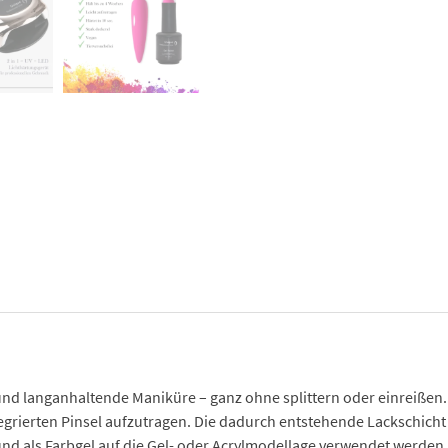
nd langanhaltende Maniküre – ganz ohne splittern oder einreißen. D
rierten Pinsel aufzutragen. Die dadurch entstehende Lackschicht is
und als Farbgel auf die Gel- oder Acrylmodellage verwendet werden.