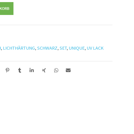
NKORB
H
,
LICHTHÄRTUNG
,
SCHWARZ
,
SET
,
UNIQUE
,
UV LACK