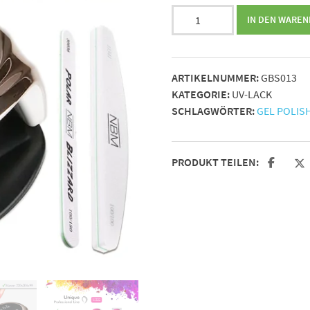
Gel
IN DEN WARE
Polish
Set
mit
ARTIKELNUMMER:
GBS013
LED/UV
KATEGORIE:
UV-LACK
Lampe,
SCHLAGWÖRTER:
GEL POLIS
Pink
Menge
PRODUKT TEILEN: