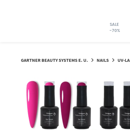
Springe
zum
Inhalt
SALE
-70%
GARTNER BEAUTY SYSTEMS E. U.
NAILS
UV-L