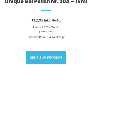
Unique Gel Polish Nr. 304 – 15ml
Un
€
12,95
inkl. MwSt.
Enthält 20% MwSt.
(
€
0,86
/ 1 ml)
Lieferzeit: ca. 3-4 Werktage
GEHE ZUM PRODUKT