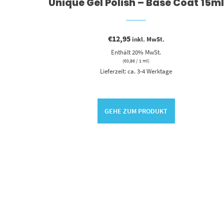
5ml
Unique Gel Polish – Base Coat 15ml
€
12,95
inkl. MwSt.
Enthält 20% MwSt.
(
€
0,86
/ 1 ml)
Lieferzeit: ca. 3-4 Werktage
GEHE ZUM PRODUKT