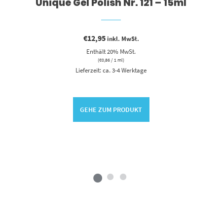
Unique Gel Polish Nr. 121 – 15ml
€
12,95
inkl. MwSt.
Enthält 20% MwSt.
(
€
0,86
/ 1 ml)
Lieferzeit: ca. 3-4 Werktage
GEHE ZUM PRODUKT