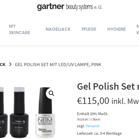
MY
NAGELLACK
PFLEGE
HYGIENE
SKINCARE
ACK
GEL POLISH SET MIT LED/UV LAMPE, PINK
Gel Polish Set
€
115,00
inkl. Mw
Enthält 20% MwSt.
(
€
115,00
/ 1 Stück)
zzgl.
Versand
Lieferzeit: ca. 3-4 Werktage