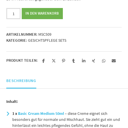
XL-
IN DEN WARENKORB
Set:
normale/
Mischhaut
ARTIKELNUMMER:
MSC509
Menge
KATEGORIE:
GESICHTSPFLEGE SETS
PRODUKT TEILEN:
BESCHREIBUNG
Inhalt:
1 x
Basic Cream Medium 50ml
– diese Creme eignet sich
besonders gut für normale und Mischhaut. Sie zieht gut ein und
hinterlässt ein leichtes pflegendes Gefühl, ohne die Haut zu