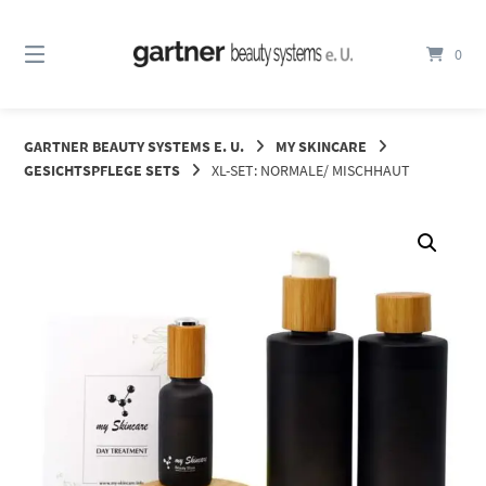
Springe
zum
0
Inhalt
GARTNER BEAUTY SYSTEMS E. U.
MY SKINCARE
GESICHTSPFLEGE SETS
XL-SET: NORMALE/ MISCHHAUT