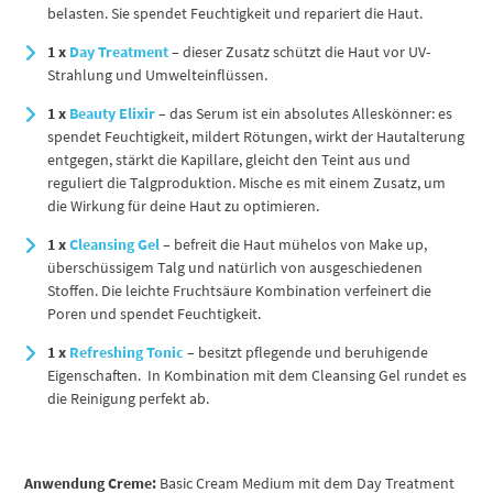
belasten. Sie spendet Feuchtigkeit und repariert die Haut.
1 x
Day Treatment
– dieser Zusatz schützt die Haut vor UV-
Strahlung und Umwelteinflüssen.
1 x
Beauty Elixir
– das Serum ist ein absolutes Alleskönner: es
spendet Feuchtigkeit, mildert Rötungen, wirkt der Hautalterung
entgegen, stärkt die Kapillare, gleicht den Teint aus und
reguliert die Talgproduktion. Mische es mit einem Zusatz, um
die Wirkung für deine Haut zu optimieren.
1 x
Cleansing Gel
– befreit die Haut mühelos von Make up,
überschüssigem Talg und natürlich von ausgeschiedenen
Stoffen. Die leichte Fruchtsäure Kombination verfeinert die
Poren und spendet Feuchtigkeit.
1 x
Refreshing Tonic
– besitzt pflegende und beruhigende
Eigenschaften. In Kombination mit dem Cleansing Gel rundet es
die Reinigung perfekt ab.
Anwendung Creme:
Basic Cream Medium mit dem Day Treatment