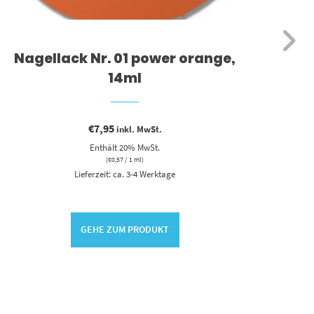
Nagellack Nr. 01 power orange,
Na
14ml
€
7,95
inkl. MwSt.
Enthält 20% MwSt.
(
€
0,57
/ 1 ml)
Lieferzeit: ca. 3-4 Werktage
GEHE ZUM PRODUKT