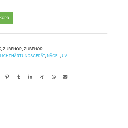
NKORB
K
,
ZUBEHÖR
,
ZUBEHÖR
LICHTHÄRTUNGSGERÄT
,
NÄGEL
,
UV