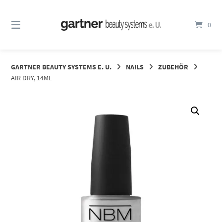
Springe
zum
0
Inhalt
GARTNER BEAUTY SYSTEMS E. U.
NAILS
ZUBEHÖR
AIR DRY, 14ML