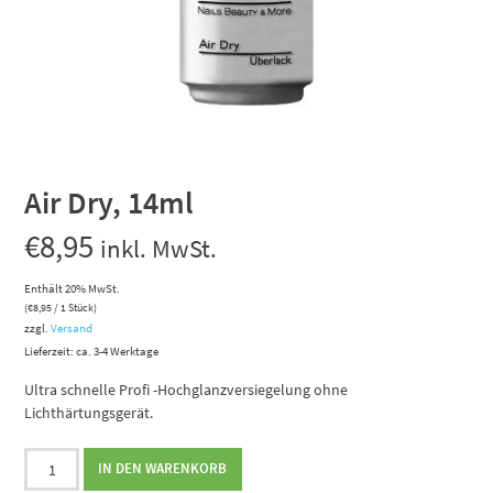
Air Dry, 14ml
€
8,95
inkl. MwSt.
Enthält 20% MwSt.
(
€
8,95
/ 1 Stück)
zzgl.
Versand
Lieferzeit: ca. 3-4 Werktage
Ultra schnelle Profi -Hochglanzversiegelung ohne
Lichthärtungsgerät.
Air
IN DEN WARENKORB
Dry,