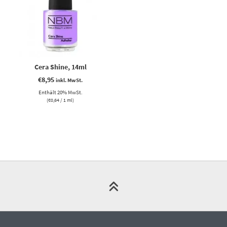
Cera Shine, 14ml
€
8,95
inkl. MwSt.
Enthält 20% MwSt.
(
€
0,64
/ 1 ml)