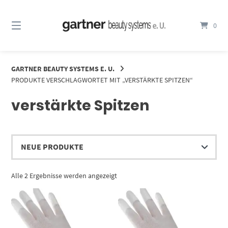
Springe
zum
0
Inhalt
GARTNER BEAUTY SYSTEMS E. U.
PRODUKTE VERSCHLAGWORTET MIT „VERSTÄRKTE SPITZEN“
verstärkte Spitzen
Nach
Alle 2 Ergebnisse werden angezeigt
Aktualität
sortiert