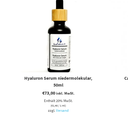
Hyaluron Serum niedermolekular,
C
50ml
€
73,00
inkl. MwSt.
Enthält 20% MwSt.
(
€
1,46
/ 1 ml)
zzgl.
Versand