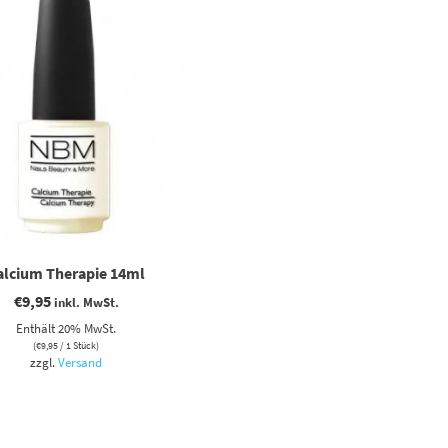
alcium Therapie 14ml
€
9,95
inkl. MwSt.
Enthält 20% MwSt.
(
€
9,95
/ 1 Stück)
zzgl.
Versand