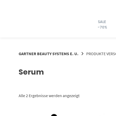
Springe
zum
Inhalt
SALE
-70%
GARTNER BEAUTY SYSTEMS E. U.
PRODUKTE VERS
Serum
Nach
Alle 2 Ergebnisse werden angezeigt
Aktualität
sortiert