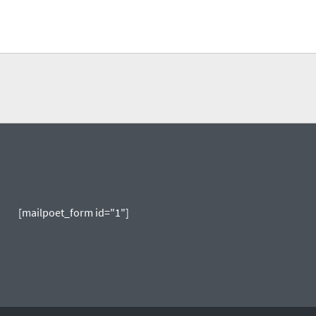
[mailpoet_form id="1"]