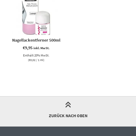
Nagellackentferner 500ml
€
9,95
inkl. MwSt.
Enthält 20% MwSt.
(
€
0,02
/ 1 ml)
ZURÜCK NACH OBEN