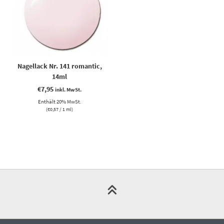
Nagellack Nr. 141 romantic,
14ml
€
7,95
inkl. MwSt.
Enthält 20% MwSt.
(
€
0,57
/ 1 ml)