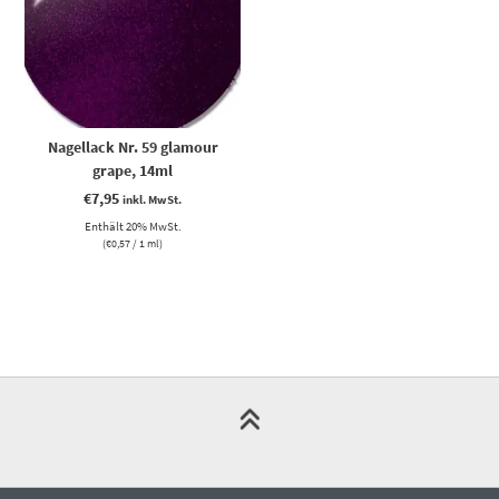
Nagellack Nr. 59 glamour
grape, 14ml
€
7,95
inkl. MwSt.
Enthält 20% MwSt.
(
€
0,57
/ 1 ml)