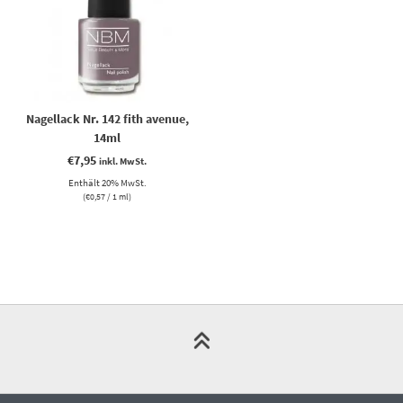
Nagellack Nr. 142 fith avenue,
14ml
€
7,95
inkl. MwSt.
Enthält 20% MwSt.
(
€
0,57
/ 1 ml)