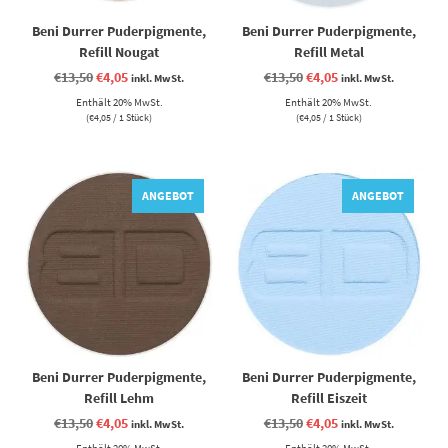
Beni Durrer Puderpigmente,
Beni Durrer Puderpigmente,
Refill Nougat
Refill Metal
Ursprünglicher
Aktueller
Ursprünglicher
Aktueller
€
13,50
€
4,05
€
13,50
€
4,05
inkl. MwSt.
inkl. MwSt.
Preis
Preis
Preis
Preis
Enthält 20% MwSt.
war:
ist:
Enthält 20% MwSt.
war:
ist:
€13,50
€4,05.
€13,50
€4,05.
(
€
4,05
/ 1 Stück)
(
€
4,05
/ 1 Stück)
ANGEBOT
ANGEBOT
Beni Durrer Puderpigmente,
Beni Durrer Puderpigmente,
Refill Lehm
Refill Eiszeit
Ursprünglicher
Aktueller
Ursprünglicher
Aktueller
€
13,50
€
4,05
€
13,50
€
4,05
inkl. MwSt.
inkl. MwSt.
Preis
Preis
Preis
Preis