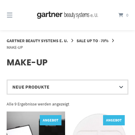
Springe
zum
0
Inhalt
GARTNER BEAUTY SYSTEMS E. U.
SALE UP TO -70%
MAKE-UP
MAKE-UP
Nach
Alle 9 Ergebnisse werden angezeigt
Aktualität
sortiert
ANGEBOT
ANGEBOT