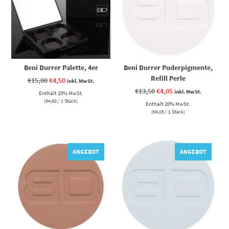
Beni Durrer Palette, 4er
Beni Durrer Puderpigmente,
Refill Perle
Ursprünglicher
Aktueller
€
15,00
€
4,50
inkl. MwSt.
Preis
Preis
Ursprünglicher
Aktueller
€
13,50
€
4,05
inkl. MwSt.
Enthält 20% MwSt.
war:
ist:
Preis
Preis
€15,00
€4,50.
(
€
4,50
/ 1 Stück)
Enthält 20% MwSt.
war:
ist:
€13,50
€4,05.
(
€
4,05
/ 1 Stück)
ANGEBOT
ANGEBOT