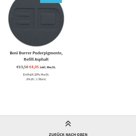
Beni Durrer Puderpigmente,
Refill Asphalt
Ursprünglicher
Aktueller
€
13,50
€
4,05
inkl. MwSt.
Preis
Preis
Enthält 20% MwSt.
war:
ist:
€13,50
€4,05.
(
€
4,05
/ 1 Stück)
ZURÜCK NACH OBEN